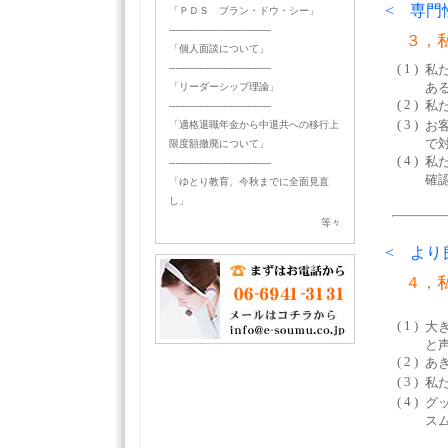
< 専門
「ＰＤＳ プラン・ドウ・シー」
----------------------------------
３，私
「個人面談について」
( 1 )
----------------------------------
私
あ
「リーダーシップ理論」
( 2 )
私
----------------------------------
( 3 )
お
「適格退職年金から中退共への移行上
で
限度額撤廃について」
( 4 )
私
----------------------------------
確
「ゆとり教育、今秋までに全面見直
し」
等々
< より
４，私
活気
( 1 )
大
と
( 2 )
あ
( 3 )
私
( 4 )
グ
ス