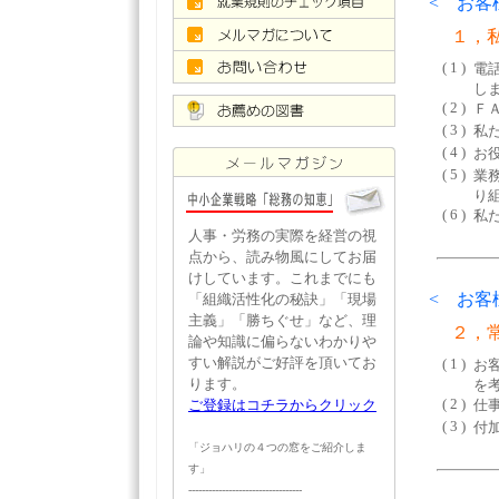
< お客
１，私
( 1 )
電
し
( 2 )
Ｆ
( 3 )
私
( 4 )
お
( 5 )
業
り
( 6 )
私
人事・労務の実際を経営の視
点から、読み物風にしてお届
けしています。これまでにも
< お客
「組織活性化の秘訣」「現場
主義」「勝ちぐせ」など、理
２，常
論や知識に偏らないわかりや
すい解説がご好評を頂いてお
( 1 )
お
ります。
を
( 2 )
ご登録はコチラからクリック
仕
( 3 )
付
「ジョハリの４つの窓をご紹介しま
す」
----------------------------------