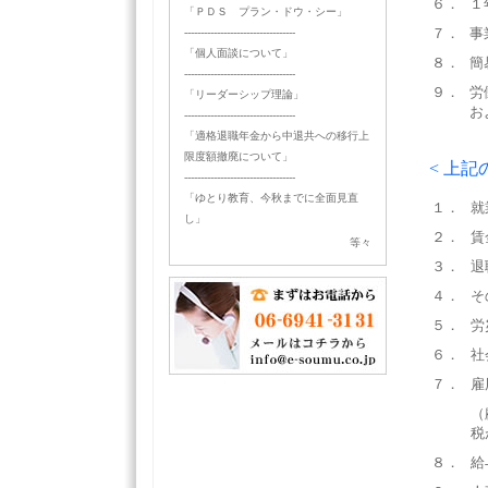
６．
１
「ＰＤＳ プラン・ドウ・シー」
７．
事
----------------------------------
「個人面談について」
８．
簡
----------------------------------
９．
労
「リーダーシップ理論」
お
----------------------------------
「適格退職年金から中退共への移行上
限度額撤廃について」
< 上
----------------------------------
「ゆとり教育、今秋までに全面見直
１．
就
し」
２．
賃
等々
３．
退
４．
そ
５．
労
６．
社
７．
雇
（
税
８．
給