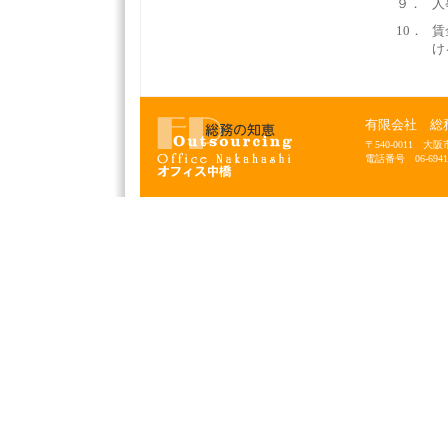
９．
人
10．
賃
け
有限会社 総
〒540-0011
電話番号 06-6941