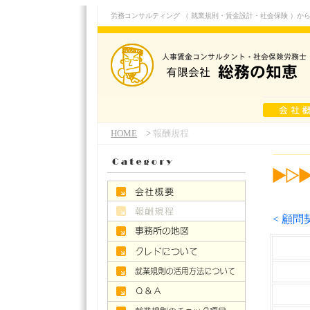
労務コンサルティング （ 就業規則・賃金設計・社会保険 ）から、
HOME
>
報酬規程
< 顧問