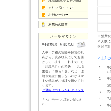
※ 消費
※ 人数
※ 給与
人事・労務の実際を経営の視
点から、読み物風にしてお届
< 上
けしています。これまでにも
「組織活性化の秘訣」「現場
１．
事
主義」「勝ちぐせ」など、理
に
論や知識に偏らないわかりや
２．
事
すい解説がご好評を頂いてお
(
ります。
ご登録はコチラからクリック
３．
高
４．
労
「ジョハリの４つの窓をご紹介しま
す」
５．
事
----------------------------------